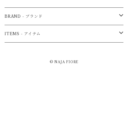
BRAND - ブランド
3.1phillip lim - フィリップリム
ITEMS - アイテム
ADORE-アドーア
Bag－バッグ
© NAJA FIORE
endalence-エンダレンス
Shoes－シューズ
EN’DAY - エンデイ
Outer －アウター
JIL SANDER -ジルサンダー
Onepiece －ワンピース
lucien pellat-finet - ペラフィネ
Knit －ニット