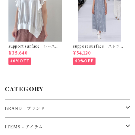
support surface レースコ
support surface ストライ
ンビフリルニット
プシャツワンピース
¥35,640
¥54,120
40%OFF
40%OFF
CATEGORY
BRAND - ブランド
3.1phillip lim - フィリップリム
ITEMS - アイテム