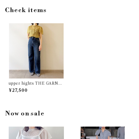
Check items
upper hights THE GARNE
T
¥27,500
Now on sale