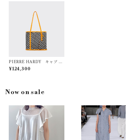
PIERRE HARDY キャブ ト
ートミニ -black white sum-
¥124,300
Now on sale