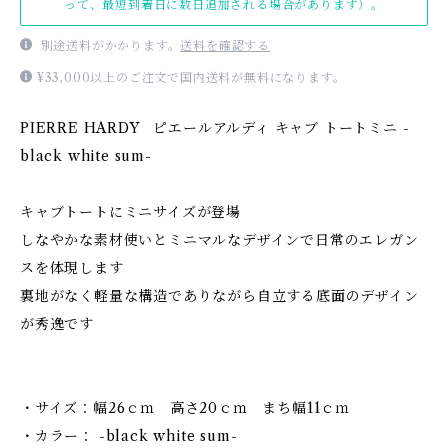
って、最短到着日に数日追加される場合があります）。
別途送料がかかります。
送料を確認する
¥33,000以上のご注文で国内送料が無料になります。
PIERRE HARDY ピエールアルディ キャブ トートミニ -
black white sum-
キャブトートにミニサイズが登場
しなやかな素材使いとミニマルなデザインで日常のエレガン
スを体現します
裏地がなく軽量な構造でありながら自立する底面のデザイン
が秀逸です
・サイズ：幅26ｃｍ 高さ20ｃｍ まち幅11ｃｍ
・カラー： -black white sum-