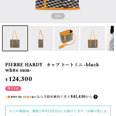
1
/6
PIERRE HARDY キャブ トートミニ -black
white sum-
124,300
¥
残り1点
¥41,430
なら
手数料無料で
月々
から
※この商品は、最短で8月12日(水)にお届けします（お届け先によ