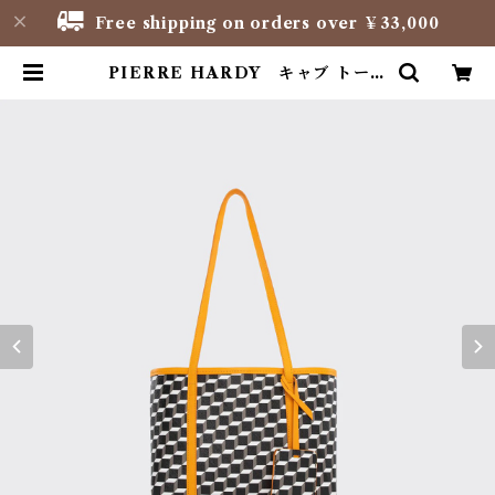
Free shipping on orders over ￥33,000
PIERRE HARDY キャブ トート
ミニ -black white sum- | NAJ
A FIORE