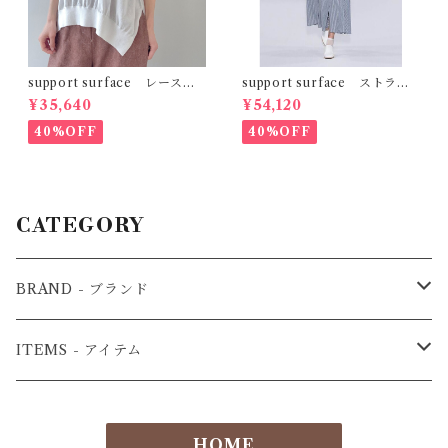
support surface レースコ
support surface ストライ
ンビフリルニット
プシャツワンピース
¥35,640
¥54,120
40%OFF
40%OFF
CATEGORY
BRAND - ブランド
3.1phillip lim - フィリップリム
ITEMS - アイテム
ADORE-アドーア
Bag－バッグ
HOME