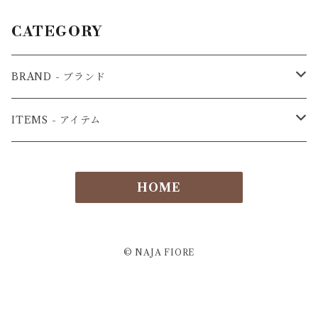
CATEGORY
BRAND - ブランド
3.1phillip lim - フィリップリム
ITEMS - アイテム
ADORE-アドーア
Bag－バッグ
HOME
endalence-エンダレンス
Shoes－シューズ
EN’DAY - エンデイ
Outer －アウター
© NAJA FIORE
JIL SANDER -ジルサンダー
Onepiece －ワンピース