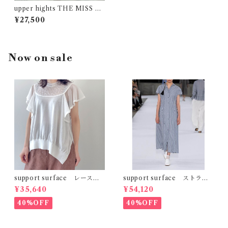
upper hights THE MISS S
HADE
¥27,500
Now on sale
support surface レースコ
support surface ストライ
ンビフリルニット
プシャツワンピース
¥35,640
¥54,120
40%OFF
40%OFF